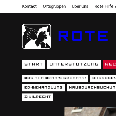
Direkt zum Inhalt
Kontakt
Ortsgruppen
Über Uns
Rote Hilfe 
SEKUNDÄRMENÜ
ROTE 
Start
Unterstützung
Rec
HAUPTNAVIGATION
Was tun wenn's brennt?!
Aussage
UNTERSEITEN (HAUPTMEN
ED-Behandlung
Hausdurchsuchun
Zivilrecht