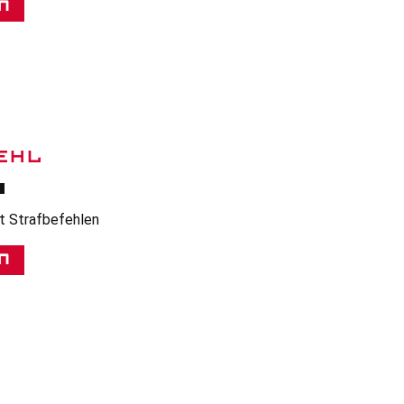
n
EHL
t Strafbefehlen
n