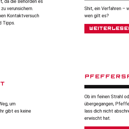
, da die Behörden es
 zu verunsichern.
Shit, ein Verfahren – 
chen Kontaktversuch
wen gilt es?
d Tipps.
Weiterlese
PFEFFERS
T
Ob im feinen Strahl od
 Weg, um
übergegangen, Pfeffe
hr gibt es keine
lass dich nicht abschr
erwischt hat.