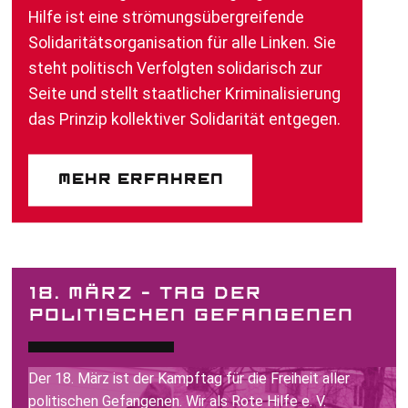
Hilfe ist eine strömungsübergreifende
Solidaritätsorganisation für alle Linken. Sie
steht politisch Verfolgten solidarisch zur
Seite und stellt staatlicher Kriminalisierung
das Prinzip kollektiver Solidarität entgegen.
Mehr erfahren
18. MÄRZ – TAG DER
POLITISCHEN GEFANGENEN
Der 18. März ist der Kampftag für die Freiheit aller
politischen Gefangenen. Wir als Rote Hilfe e. V.