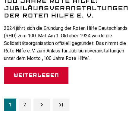
100 JAHRE ROTE HILFE:
JUBILÄUMSVERANSTALTUNGEN
DER ROTEN HILFE E. V.
2024 jährt sich die Gründung der Roten Hilfe Deutschlands
(
RHD
) zum 100. Mal: Am 1. Oktober 1924 wurde die
Solidaritätsorganisation offiziell gegründet. Das nimmt die
Rote Hilfe e. V. zum Anlass für Jubiläumsveranstaltungen
unter dem Motto „100 Jahre Rote Hilfe“.
Weiterlesen
1
2
Seite
Seite
Zur nächsten Seite
Letzte Seite
SEITENNUMMERIERUNG