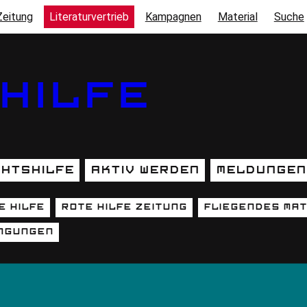
Zeitung
Literaturvertrieb
Kampagnen
Material
Suche
HILFE
htshilfe
Aktiv werden
Meldungen
e Hilfe
Rote Hilfe Zeitung
fliegendes Mat
MENU)
ngungen