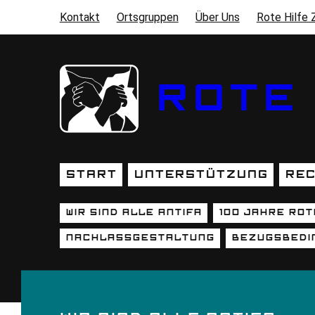
Direkt zum Inhalt
Kontakt
Ortsgruppen
Über Uns
Rote Hilfe 
SEKUNDÄRMENÜ
ROTE 
Start
Unterstützung
Rec
HAUPTNAVIGATION
Wir sind alle Antifa
100 Jahre Rot
UNTERSEITEN (SEKUNDÄR
Nachlassgestaltung
Bezugsbedi