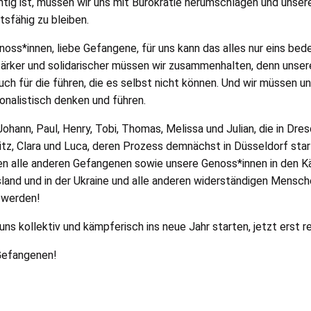
chtig ist, müssen wir uns mit Bürokratie herumschlagen und unser
tsfähig zu bleiben.
enoss*innen, liebe Gefangene, für uns kann das alles nur eins b
stärker und solidarischer müssen wir zusammenhalten, denn unse
auch für die führen, die es selbst nicht können. Und wir müssen
ionalistisch denken und führen.
Johann, Paul, Henry, Tobi, Thomas, Melissa und Julian, die in Dres
itz, Clara und Luca, deren Prozess demnächst in Düsseldorf starte
ßen alle anderen Gefangenen sowie unsere Genoss*innen in den K
ussland und in der Ukraine und alle anderen widerständigen Mensch
 werden!
ns kollektiv und kämpferisch ins neue Jahr starten, jetzt erst r
 Gefangenen!