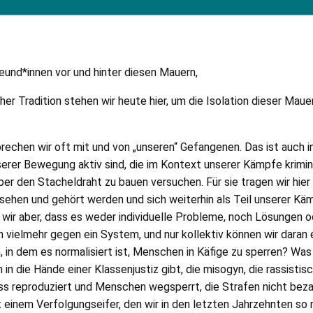
eund*innen vor und hinter diesen Mauern,
scher Tradition stehen wir heute hier, um die Isolation dieser Mau
rechen wir oft mit und von „unseren“ Gefangenen. Das ist auch i
serer Bewegung aktiv sind, die im Kontext unserer Kämpfe krimin
über den Stacheldraht zu bauen versuchen. Für sie tragen wir hie
sehen und gehört werden und sich weiterhin als Teil unserer Kä
wir aber, dass es weder individuelle Probleme, noch Lösungen 
h vielmehr gegen ein System, und nur kollektiv können wir daran
 in dem es normalisiert ist, Menschen in Käfige zu sperren? Was 
 die Hände einer Klassenjustiz gibt, die misogyn, die rassistisch
s reproduziert und Menschen wegsperrt, die Strafen nicht bez
it einem Verfolgungseifer, den wir in den letzten Jahrzehnten s