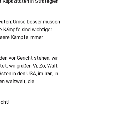
e Kapazitäten in Strategien
edeuten: Umso besser müssen
re Kämpfe sind wichtiger
 unsere Kämpfe immer
den vor Gericht stehen, wir
t, wir grüßen Vi, Zo, Walt,
ästen in den
USA
, im Iran, in
en weltweit, die
echt!