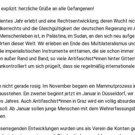
xplizit: herzliche Grüße an alle Gefangenen!
ulentes Jahr erlebt und eine Rechtsentwicklung, deren Wucht nic
lkerrechts und die Gleichgültigkeit der deutschen Regierung im 
 Menschenleben ist, in Palästina, im Sudan, an den sich neu aufg
rten dieser Welt. Wir erleben ein Ende des Multilateralismus un
ie imperialistischen Instrumente enttarnen, die sie schon immer
außer Rand und Band, so viele Antifaschist*innen hinter Gittern
d unkontrolliert um sich prügelt, dass sie regelmäßig internationa
ch nicht gerade rosig. Im November begann ein Mammutprozess i
usstehen. Ein zweiter beginnt jetzt im Januar in Düsseldorf, wi
 Jahres. Auch Antifaschist*innen in Graz wird ein völlig absurd
 soll. Ab Januar sollen junge Menschen mit dem Wehrerfassung
en.
iserregenden Entwicklungen wurden uns als Verein die Konten ge