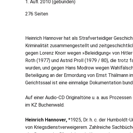
1. Aufl. 2010 (gebunden)
276 Seiten
Heinrich Hannover hat als Strafverteidiger Geschic
Kriminalität zusammengestellt und zeitgeschichtlic
gegen Lorenz Knorr wegen »Beleidigung« von Hitler
Roth (1977) und Astrid Proll (1979 / 80), die tro
wurden, und gegen Hans Modrow wegen Wahlfälschun
Beteiligung an der Ermordung von Ernst Thälmann 
Gerichtssaal ist eine einmalige Dokumentation bund
Auf einer Audio-
CD
Originaltöne u. a. aus Prozesse
im
KZ
Buchenwald.
Heinrich Hannover,
*1925, Dr. h. c. der Humboldt-U
von Kriegsdienstverweigerern. Zahlreiche Sachbücher