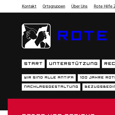
Direkt zum Inhalt
Kontakt
Ortsgruppen
Über Uns
Rote Hilfe 
SEKUNDÄRMENÜ
ROTE 
Start
Unterstützung
Rec
HAUPTNAVIGATION
Wir sind alle Antifa
100 Jahre Rot
UNTERSEITEN (SEKUNDÄR
Nachlassgestaltung
Bezugsbedi