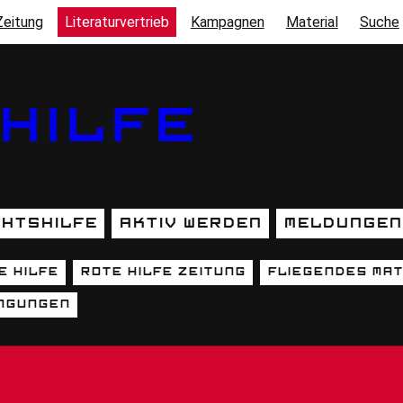
Zeitung
Literaturvertrieb
Kampagnen
Material
Suche
HILFE
htshilfe
Aktiv werden
Meldungen
e Hilfe
Rote Hilfe Zeitung
fliegendes Mat
MENU)
ngungen