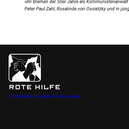
»Im Bremen der 50er Jahre als Kommunistenanwalt ve
Peter Paul Zahl, Rosalinde von Ossietzky und in jün
ROTE HILFE
Ein Solidaritätsverein für alle Linken