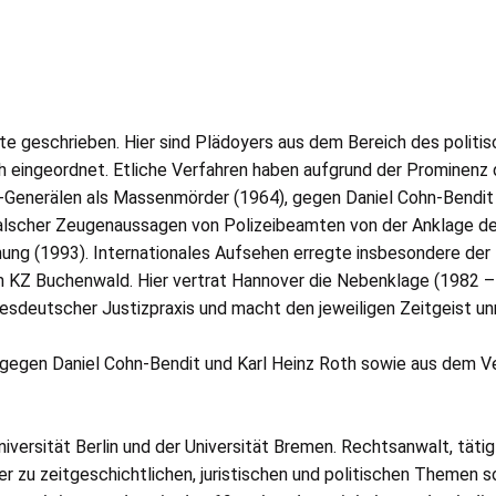
hte geschrieben. Hier sind Plädoyers aus dem Bereich des politi
h eingeordnet. Etliche Verfahren haben aufgrund der Prominenz
-Generälen als Massenmörder (1964), gegen Daniel Cohn-Bendit
tz falscher Zeugenaussagen von Polizeibeamten von der Anklage
g (1993). Internationales Aufsehen erregte insbesondere der
im
KZ
Buchenwald. Hier vertrat Hannover die Nebenklage (1982 –
esdeutscher Justizpraxis und macht den jeweiligen Zeitgeist unm
n gegen Daniel Cohn-Bendit und Karl Heinz Roth sowie aus dem 
niversität Berlin und der Universität Bremen. Rechtsanwalt, täti
 zu zeitgeschichtlichen, juristischen und politischen Themen so