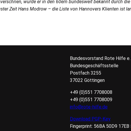
rschrien, wurde er in den 60ern bundesweit bekannt durch die V
gster Zeit Hans Modrow – die Liste von Hannovers Klienten ist la
Bundesvorstand Rote Hilfe
e.
Bundesgeschäftsstelle
Postfach 3255
37022 Göttingen
+49 (0)551 7708008
+49 (0)551 7708009
info@rote-hilfe.de
Download
PGP
-Key
Fingerprint:
56BA
50D9
17EB