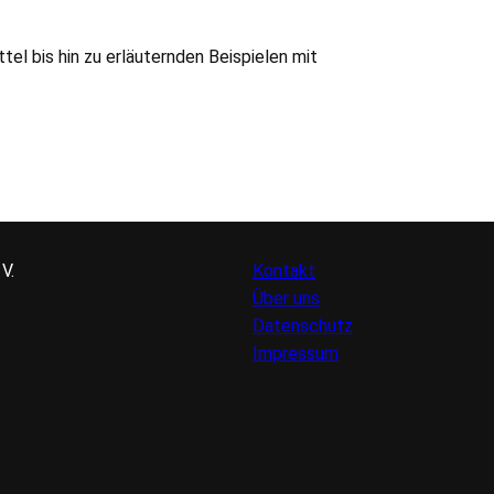
el bis hin zu erläuternden Beispielen mit
 V.
Kontakt
Über uns
FUSSZEILE
Datenschutz
Impressum