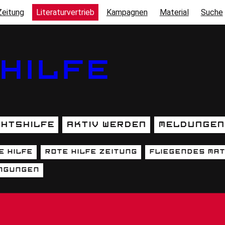
Zeitung
Literaturvertrieb
Kampagnen
Material
Suche
HILFE
htshilfe
Aktiv werden
Meldungen
e Hilfe
Rote Hilfe Zeitung
fliegendes Mat
MENU)
ngungen