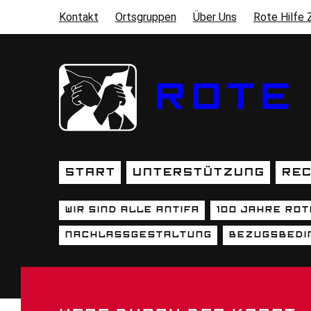
Direkt zum Inhalt
Kontakt
Ortsgruppen
Über Uns
Rote Hilfe 
SEKUNDÄRMENÜ
ROTE 
Start
Unterstützung
Rec
HAUPTNAVIGATION
Wir sind alle Antifa
100 Jahre Rot
UNTERSEITEN (SEKUNDÄR
Nachlassgestaltung
Bezugsbedi