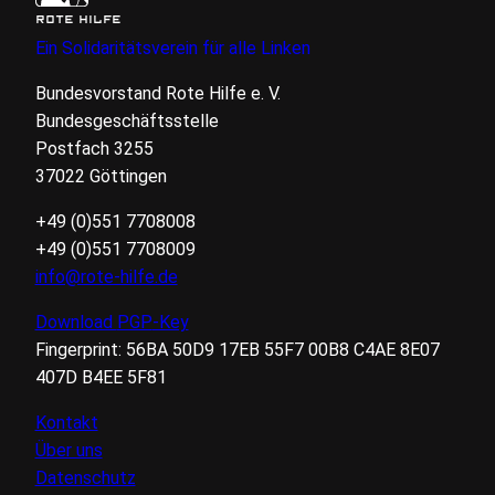
ROTE HILFE
Ein Solidaritätsverein für alle Linken
Bundesvorstand Rote Hilfe
e. V.
Bundesgeschäftsstelle
Postfach 3255
37022 Göttingen
+49 (0)551 7708008
+49 (0)551 7708009
info@rote-hilfe.de
Download
PGP
-Key
Fingerprint:
56BA
50D9
17EB
55F7
00B8
C4AE
8E07
407D
B4EE
5F81
Kontakt
Über uns
FUSSZEILE
Datenschutz