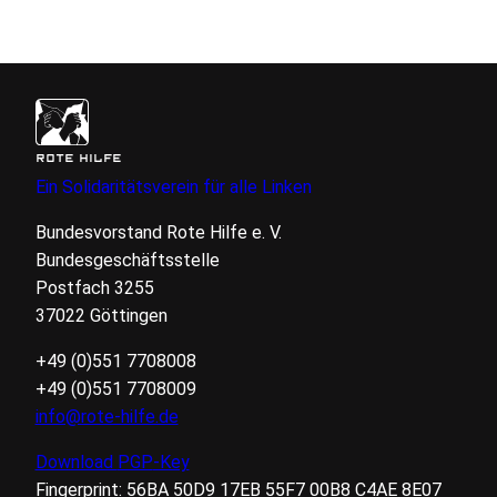
ROTE HILFE
Ein Solidaritätsverein für alle Linken
Bundesvorstand Rote Hilfe
e. V.
Bundesgeschäftsstelle
Postfach 3255
37022 Göttingen
+49 (0)551 7708008
+49 (0)551 7708009
info@rote-hilfe.de
Download
PGP
-Key
Fingerprint:
56BA
50D9
17EB
55F7
00B8
C4AE
8E07