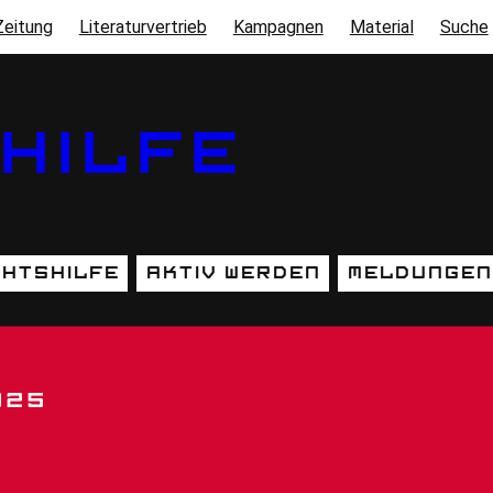
Zeitung
Literaturvertrieb
Kampagnen
Material
Suche
HILFE
htshilfe
Aktiv werden
Meldungen
025