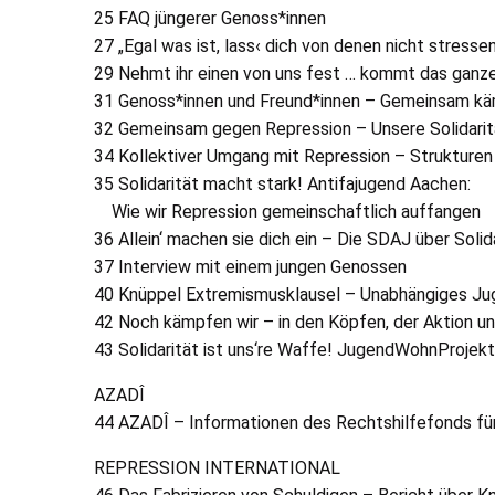
25
FAQ
jüngerer Genoss*innen
27 „Egal was ist, lass‹ dich von denen nicht stresse
29 Nehmt ihr einen von uns fest … kommt das ganz
31 Genoss*innen und Freund*innen – Gemeinsam kämp
32 Gemeinsam gegen Repression – Unsere Solidaritä
34 Kollektiver Umgang mit Repression – Strukturen
35 Solidarität macht stark! Antifajugend Aachen:
Wie wir Repression gemeinschaftlich auffangen
36 Allein‘ machen sie dich ein – Die
SDAJ
über Solid
37 Interview mit einem jungen Genossen
40 Knüppel Extremismusklausel – Unabhängiges J
42 Noch kämpfen wir – in den Köpfen, der Aktion 
43 Solidarität ist uns‘re Waffe! JugendWohnProjek
AZADÎ
44
AZADÎ
– Informationen des Rechtshilfefonds für
REPRESSION
INTERNATIONAL