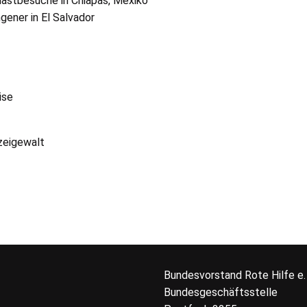
nastbesuche in Chiapas, Mexiko
gener in El Salvador
ise
izeigewalt
Bundesvorstand Rote Hilfe
e.
Bundesgeschäftsstelle