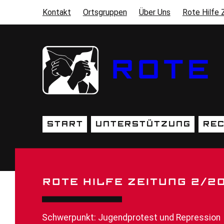
Direkt zum Inhalt
Kontakt
Ortsgruppen
Über Uns
Rote Hilfe 
SEKUNDÄRMENÜ
ROTE 
Start
Unterstützung
Rec
HAUPTNAVIGATION
ROTE HILFE ZEITUNG 2/2
Schwerpunkt: Jugendprotest und Repression