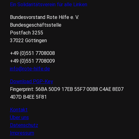
Ein Solidaritätsverein für alle Linken
Bundesvorstand Rote Hilfe
e. V.
Bundesgeschäftsstelle
Postfach 3255
37022 Göttingen
+49 (0)551 7708008
+49 (0)551 7708009
info@rote-hilfe.de
Download
PGP
-Key
Fingerprint:
56BA
50D9
17EB
55F7
00B8
C4AE
8E07
407D
B4EE
5F81
Kontakt
Über uns
FUSSZEILE
Datenschutz
Impressum