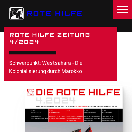
Direkt zum Inhalt
ROTE HILFE
ROTE HILFE ZEITUNG
4/2024
Schwerpunkt: Westsahara - Die
Kolonialisierung durch Marokko