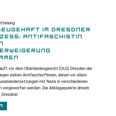
tteilung
BEUGEHAFT IM DRESDNER
ESS: ANTIFASCHISTIN L
A
RWEIGERUNG F
MEN
äuft vor dem Oberlandesgericht (
OLG
) Dresden der
gen sieben Antifaschist*innen, denen vor allem
useinandersetzungen mit Nazis in verschiedenen
 vorgeworfen werden. Die Anklagepunkte ähneln
 Dresdner
n