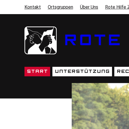
Direkt zum Inhalt
Kontakt
Ortsgruppen
Über Uns
Rote Hilfe 
SEKUNDÄRMENÜ
ROTE 
Start
Unterstützung
Rec
HAUPTNAVIGATION
START