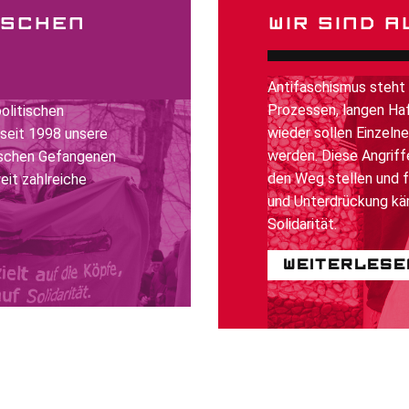
TISCHEN
WIR SIND A
Antifaschismus steht
Prozessen, langen Haf
politischen
wieder sollen Einzelne
 seit 1998 unsere
werden. Diese Angriffe
tischen Gefangenen
den Weg stellen und f
it zahlreiche
und Unterdrückung käm
Solidarität.
Weiterlese