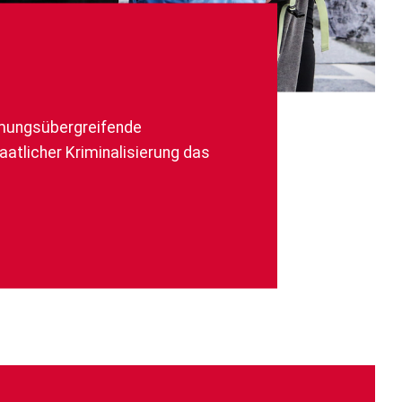
römungsübergreifende
taatlicher Kriminalisierung das