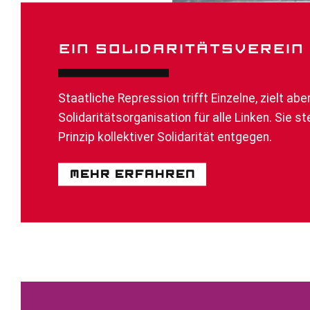
EIN SOLIDARITÄTS­­VEREI
Staatliche Repression trifft Einzelne, zielt 
Solidaritätsorganisation für alle Linken. Sie st
Prinzip kollektiver Solidarität entgegen.
Mehr erfahren