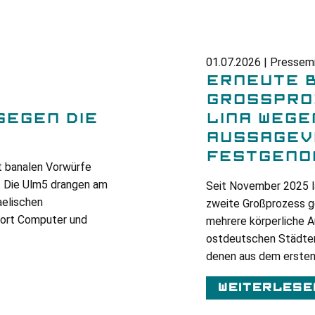
01.07.2026 | Pressemi
ERNEUTE 
GROSSPROZ
EGEN DIE
INA WEGEN 
USSAGEVE
ESTGENOM
ht banalen Vorwürfe
. Die Ulm5 drangen am
Seit November 2025 l
aelischen
zweite Großprozess ge
dort Computer und
mehrere körperliche A
ostdeutschen Städten
denen aus dem ersten
Weiterlese